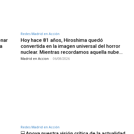
Redes Madrid en Acción
enar
Hoy hace 81 años, Hiroshima quedó
da
convertida en la imagen universal del horror
nuclear. Mientras recordamos aquella nube…
Madrid en Accion
-
06/08/2026
Redes Madrid en Acción
💻Apoya nuestra visión crítica de la actualidad