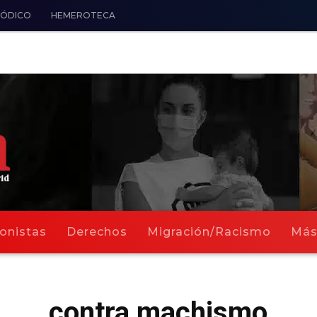
IÓDICO
HEMEROTECA
onistas
Derechos
Migración/Racismo
Má
contra machismo