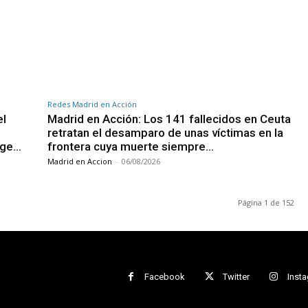
Redes Madrid en Acción
el
Madrid en Acción: Los 141 fallecidos en Ceuta
retratan el desamparo de unas víctimas en la
rge…
frontera cuya muerte siempre…
Madrid en Accion
-
06/08/2026
Página 1 de 152
Facebook
Twitter
Inst