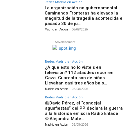
Redes Madrid en Acción
La organización no gubernamental
Caminando Fronteras ha elevado la
magnitud de la tragedia acontecida el
pasado 30 de ju…
Madrid en Accion
-
06/08/2026
- Advertisement -
Redes Madrid en Acción
¿A que esto no lo visteis en
televisión? 112 ataúdes recorren
Gaza. Cuarenta son de niños.
Llevaban casi tres años bajo…
Madrid en Accion
-
05/08/2026
Redes Madrid en Acción
📻David Pérez, el “concejal
aguafiestas” del PP, declara la guerra
a la histórica emisora Radio Enlace
✏️Alejandra Mate…
Madrid en Accion
-
05/08/2026