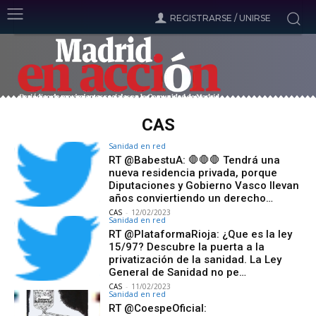
REGISTRARSE / UNIRSE
CAS
Sanidad en red
RT @BabestuA: 🛑🛑🛑 Tendrá una
nueva residencia privada, porque
Diputaciones y Gobierno Vasco llevan
años conviertiendo un derecho…
CAS
-
12/02/2023
Sanidad en red
RT @PlataformaRioja: ¿Que es la ley
15/97? Descubre la puerta a la
privatización de la sanidad. La Ley
General de Sanidad no pe…
CAS
-
11/02/2023
Sanidad en red
RT @CoespeOficial: