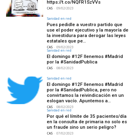
https://t.co/NQFR1SzVVs
CAS
-
09/02/2023
Sanidad en red
Pues pedidle a vuestro partido que
use el poder ejecutivo y la mayoría de
la investidura para derogar las leyes
estatales que pe…
CAS
-
09/02/2023
Sanidad en red
El domingo #12F llenemos #Madrid
por la #SanidadPublica
CAS
-
08/02/2023
Sanidad en red
El domingo #12F llenemos #Madrid
por la #SanidadPublica, pero no
convirtamos la reivindicación en un
eslogan vacío. Apuntemos a…
CAS
-
08/02/2023
Sanidad en red
Por qué el límite de 35 pacientes/día
en la consulta de primaria no solo es
un fraude sino un serio peligro?
CAS
-
07/02/2023