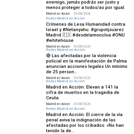
enemigo, jamás podrás ser justo y
menos proteger a todos/as por igual.
Madrid en Accion
-
05/08/2026
Redes Madrid en Acción
Crímenes de Lesa Humanidad contra
Israel y #Netanyahu. #grupotjsuarez
Madrid 🇪🇸 #desdelamoncloa #ONU
#whitehouse
Madrid en Accion
-
05/08/2026
Redes Madrid en Acción
🔴 Las afectadas por la violencia
policial en la manifestación de Palma
anuncian acciones legales Un mínimo
de 25 person…
Madrid en Accion
-
05/08/2026
Redes Madrid en Acción
Madrid en Acción: Elevan a 141 la
cifra de muertos en la tragedia de
Ceuta
Madrid en Accion
-
05/08/2026
Redes Madrid en Acción
Madrid en Acción: El cierre de la vía
penal aviva la indignación de las
afectadas por los cribados: «No han
tenido la de…