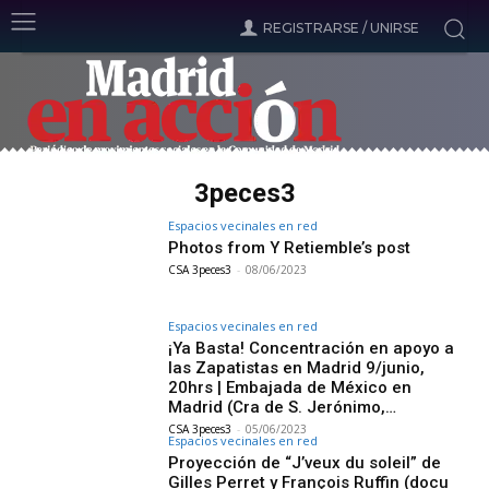
REGISTRARSE / UNIRSE
3peces3
Espacios vecinales en red
Photos from Y Retiemble’s post
CSA 3peces3
-
08/06/2023
Espacios vecinales en red
¡Ya Basta! Concentración en apoyo a
las Zapatistas en Madrid 9/junio,
20hrs | Embajada de México en
Madrid (Cra de S. Jerónimo,…
CSA 3peces3
-
05/06/2023
Espacios vecinales en red
Proyección de “J’veux du soleil” de
Gilles Perret y François Ruffin (docu