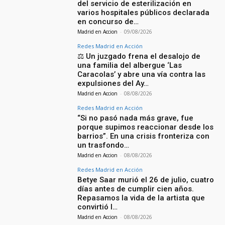
del servicio de esterilización en
varios hospitales públicos declarada
en concurso de…
Madrid en Accion
-
09/08/2026
Redes Madrid en Acción
⚖️ Un juzgado frena el desalojo de
una familia del albergue ‘Las
Caracolas’ y abre una vía contra las
expulsiones del Ay…
Madrid en Accion
-
08/08/2026
Redes Madrid en Acción
“Si no pasó nada más grave, fue
porque supimos reaccionar desde los
barrios”. En una crisis fronteriza con
un trasfondo…
Madrid en Accion
-
08/08/2026
Redes Madrid en Acción
Betye Saar murió el 26 de julio, cuatro
días antes de cumplir cien años.
Repasamos la vida de la artista que
convirtió l…
Madrid en Accion
-
08/08/2026