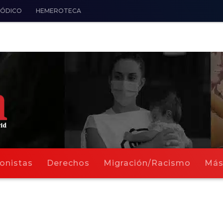
IÓDICO
HEMEROTECA
onistas
Derechos
Migración/Racismo
Má