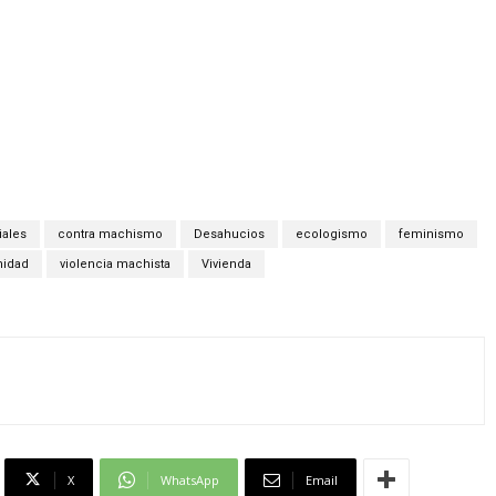
iales
contra machismo
Desahucios
ecologismo
feminismo
nidad
violencia machista
Vivienda
X
WhatsApp
Email