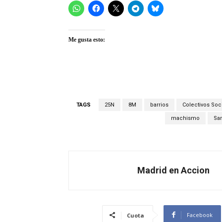
Me gusta esto:
TAGS
25N
8M
barrios
Colectivos Soc
machismo
Sa
Madrid en Accion
Facebook
Cuota