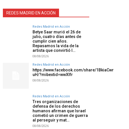
REDES MADRID EN ACCIÓN
Redes Madrid en Acción
Betye Saar murió el 26 de
julio, cuatro días antes de
cumplir cien años.
Repasamos la vida de la
artista que convirtió l…
08/08/2026
Redes Madrid en Acción
https://www.facebook.com/share/1BkiaCwr
uH/?mibextid=wwXIfr
08/08/2026
Redes Madrid en Acción
Tres organizaciones de
defensa de los derechos
humanos afirman que Israel
cometió un crimen de guerra
al perseguir y mat…
08/08/2026