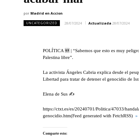
por
Madrid en Accion
28/07/2024
Actualizada
28/07/2024
UNCATEGORIZED
POLÍTICA 🆕 | “Sabemos que esto es muy peligros
Palestina libre”.
La activista Ángeles Cabria explica desde el pesqu
Libertad para tratar de detener el genocidio de Is
Elena de Sus ✍️
https://ctxt.es/es/20240701/Politica/47033/handala
genocidio.htm(Feed generated with FetchRSS)
» 
Comparte esto: