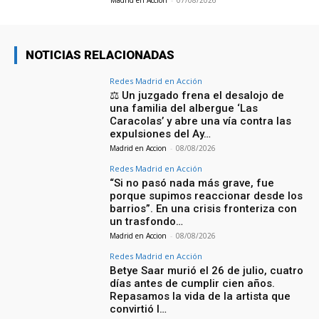
Madrid en Accion
-
07/08/2026
NOTICIAS RELACIONADAS
Redes Madrid en Acción
⚖️ Un juzgado frena el desalojo de
una familia del albergue ‘Las
Caracolas’ y abre una vía contra las
expulsiones del Ay…
Madrid en Accion
-
08/08/2026
Redes Madrid en Acción
“Si no pasó nada más grave, fue
porque supimos reaccionar desde los
barrios”. En una crisis fronteriza con
un trasfondo…
Madrid en Accion
-
08/08/2026
Redes Madrid en Acción
Betye Saar murió el 26 de julio, cuatro
días antes de cumplir cien años.
Repasamos la vida de la artista que
convirtió l…