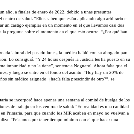
un año, a finales de enero de 2022, debido a unas presuntas
el centro de salud. “Ellos saben que están aplicando algo arbitrario e
 dar un castigo ejemplar en un momento en el que llevamos casi dos
ra la pregunta sobre el momento en el que esto ocurre: “¿Por qué han
ornada laboral del pasado lunes, la médica habló con su abogado para
sión. Lo consiguió. “Y 24 horas después la Justicia les ha puesto en su
ene impunidad y no la tiene”, sentencia Noguerol. Ahora falta que el
lares, y luego se entre en el fondo del asunto. “Hoy hay un 20% de
ños sin médico asignado, ¿hacía falta prescindir de otro?”, se
itaria se incorporó hace apenas una semana al comité de huelga de los
ones de trabajo en los centros de salud: “En realidad es una cantidad
er en Primaria, para que cuando los MIR acaben en mayo no vuelvan a
aliza. “Peleamos por tener tiempo mínimo con el que hacer una