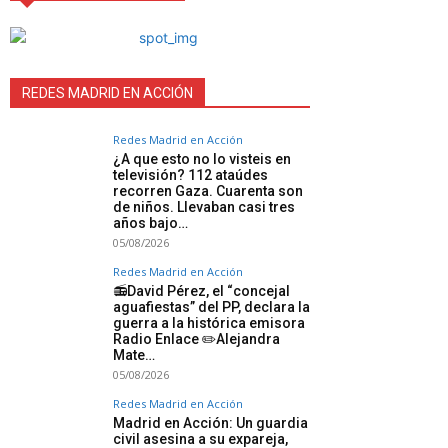
REDES MADRID EN ACCIÓN
Redes Madrid en Acción
¿A que esto no lo visteis en
televisión? 112 ataúdes
recorren Gaza. Cuarenta son
de niños. Llevaban casi tres
años bajo…
05/08/2026
Redes Madrid en Acción
📻David Pérez, el “concejal
aguafiestas” del PP, declara la
guerra a la histórica emisora
Radio Enlace ✏️Alejandra
Mate…
05/08/2026
Redes Madrid en Acción
Madrid en Acción: Un guardia
civil asesina a su expareja,