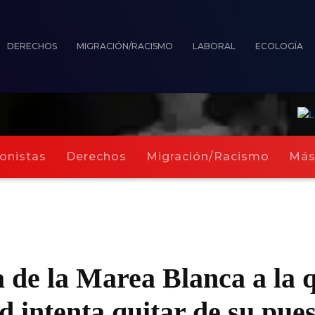
DERECHOS
MIGRACIÓN/RACISMO
LABORAL
ECOLOGÍA
onistas
Derechos
Migración/Racismo
Má
 de la Marea Blanca a la q
intenta quitar de su pues