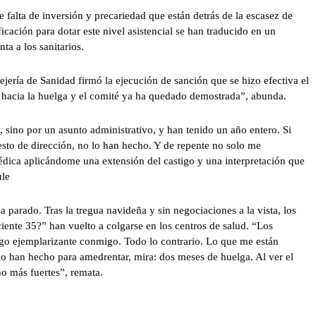
 falta de inversión y precariedad que están detrás de la escasez de
icación para dotar este nivel asistencial se han traducido en un
ta a los sanitarios.
ejería de Sanidad firmó la ejecución de sanción que se hizo efectiva el
ía hacia la huelga y el comité ya ha quedado demostrada”, abunda.
sino por un asunto administrativo, y han tenido un año entero. Si
sto de dirección, no lo han hecho. Y de repente no solo me
ica aplicándome una extensión del castigo y una interpretación que
ule
ha parado. Tras la tregua navideña y sin negociaciones a la vista, los
iente 35?” han vuelto a colgarse en los centros de salud. “Los
igo ejemplarizante conmigo. Todo lo contrario. Lo que me están
 lo han hecho para amedrentar, mira: dos meses de huelga. Al ver el
o más fuertes”, remata.