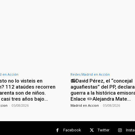
d en Acción
Redes Madrid en Acción
to no lo visteis en
📻David Pérez, el “concejal
ón? 112 ataúdes recorren
aguafiestas” del PP, declara
arenta son de niños.
guerra a la histórica emisor
 casi tres años bajo…
Enlace ✏️Alejandra Mate…
ccion
-
05/08/2026
Madrid en Accion
-
05/08/2026
Facebook
Twitter
Inst