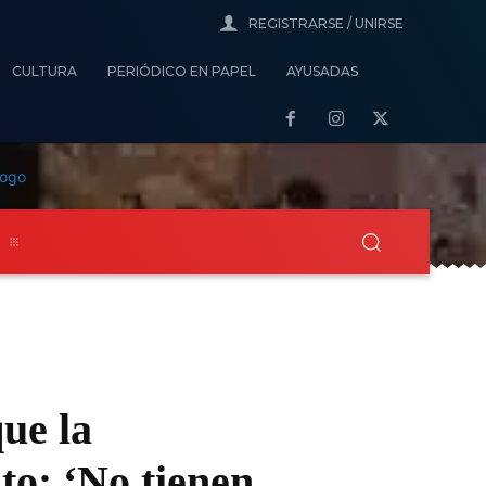
REGISTRARSE / UNIRSE
CULTURA
PERIÓDICO EN PAPEL
AYUSADAS
s
ue la
to: ‘No tienen