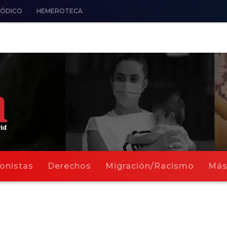
IÓDICO
HEMEROTECA
onistas
Derechos
Migración/Racismo
Má