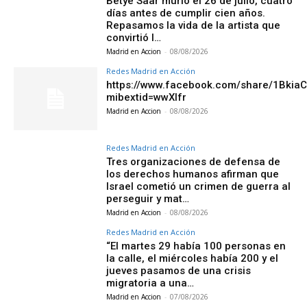
Betye Saar murió el 26 de julio, cuatro
días antes de cumplir cien años.
Repasamos la vida de la artista que
convirtió l…
Madrid en Accion
-
08/08/2026
Redes Madrid en Acción
https://www.facebook.com/share/1Bkia
mibextid=wwXIfr
Madrid en Accion
-
08/08/2026
Redes Madrid en Acción
Tres organizaciones de defensa de
los derechos humanos afirman que
Israel cometió un crimen de guerra al
perseguir y mat…
Madrid en Accion
-
08/08/2026
Redes Madrid en Acción
“El martes 29 había 100 personas en
la calle, el miércoles había 200 y el
jueves pasamos de una crisis
migratoria a una…
Madrid en Accion
-
07/08/2026