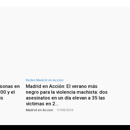
Redes Madrid en Acción
rsonas en
Madrid en Acción: El verano más
200 y el
negro para la violencia machista: dos
is
asesinatos en un día elevan a 35 las
víctimas en 2…
Madrid en Accion
-
07/08/2026