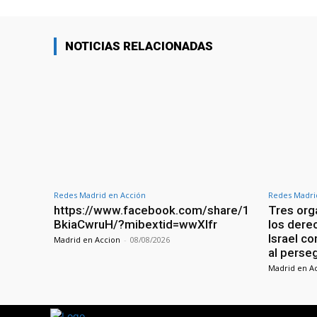
NOTICIAS RELACIONADAS
Redes Madrid en Acción
Redes Madri
https://www.facebook.com/share/1
Tres org
BkiaCwruH/?mibextid=wwXIfr
los dere
Israel c
Madrid en Accion
-
08/08/2026
al perse
Madrid en A