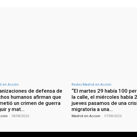
d en Acción
Redes Madrid en Acción
anizaciones de defensa de
“El martes 29 había 100 pe
chos humanos afirman que
la calle, el miércoles había 
ometió un crimen de guerra
jueves pasamos de una cris
guir y mat…
migratoria a una…
ccion
-
08/08/2026
Madrid en Accion
-
07/08/2026