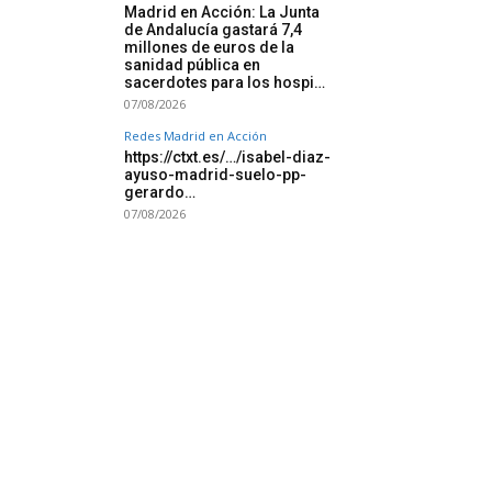
Madrid en Acción: La Junta
de Andalucía gastará 7,4
millones de euros de la
sanidad pública en
sacerdotes para los hospi…
07/08/2026
Redes Madrid en Acción
https://ctxt.es/…/isabel-diaz-
ayuso-madrid-suelo-pp-
gerardo…
07/08/2026