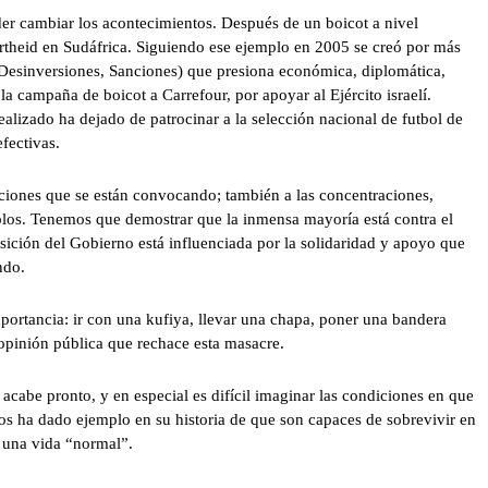
der cambiar los acontecimientos. Después de un boicot a nivel
rtheid en Sudáfrica. Siguiendo ese ejemplo en 2005 se creó por más
Desinversiones, Sanciones) que presiona económica, diplomática,
la campaña de boicot a Carrefour, por apoyar al Ejército israelí.
ealizado ha dejado de patrocinar a la selección nacional de futbol de
fectivas.
iones que se están convocando; también a las concentraciones,
eblos. Tenemos que demostrar que la inmensa mayoría está contra el
sición del Gobierno está influenciada por la solidaridad y apoyo que
ndo.
ortancia: ir con una kufiya, llevar una chapa, poner una bandera
 opinión pública que rechace esta masacre.
 acabe pronto, y en especial es difícil imaginar las condiciones en que
os ha dado ejemplo en su historia de que son capaces de sobrevivir en
r una vida “normal”.