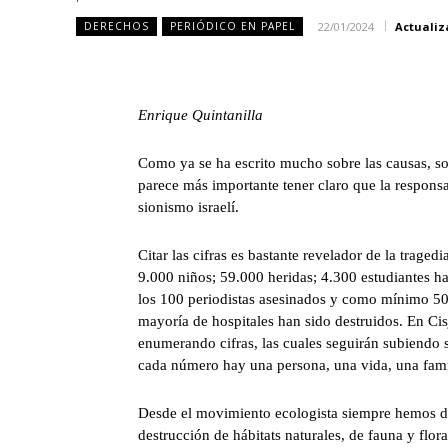
22/01/2024
Actuali
DERECHOS
PERIÓDICO EN PAPEL
Enrique Quintanilla
Como ya se ha escrito mucho sobre las causas, so
parece más importante tener claro que la responsa
sionismo israelí.
Citar las cifras es bastante revelador de la trage
9.000 niños; 59.000 heridas; 4.300 estudiantes h
los 100 periodistas asesinados y como mínimo 500
mayoría de hospitales han sido destruidos. En Cis
enumerando cifras, las cuales seguirán subiendo 
cada número hay una persona, una vida, una fami
Desde el movimiento ecologista siempre hemos den
destrucción de hábitats naturales, de fauna y flor