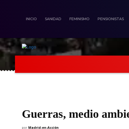
INICIO
SANIDAD
FEMINISMO
PENSIONISTAS
Inicio
Sanidad
Feminismo
Pens
Guerras, medio ambie
por
Madrid-en-Acción