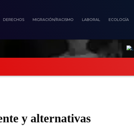
DERECHOS
MIGRACIÓN/RACISMO
LABORAL
ECOLOGÍA
ionistas
Derechos
Migración/Racismo
L
nte y alternativas