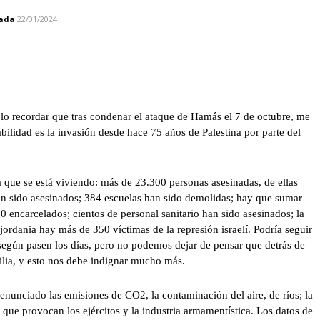
zada
22/01/2024
lo recordar que tras condenar el ataque de Hamás el 7 de octubre, me
bilidad es la invasión desde hace 75 años de Palestina por parte del
dia que se está viviendo: más de 23.300 personas asesinadas, de ellas
an sido asesinados; 384 escuelas han sido demolidas; hay que sumar
 encarcelados; cientos de personal sanitario han sido asesinados; la
jordania hay más de 350 víctimas de la represión israelí. Podría seguir
según pasen los días, pero no podemos dejar de pensar que detrás de
lia, y esto nos debe indignar mucho más.
unciado las emisiones de CO2, la contaminación del aire, de ríos; la
a que provocan los ejércitos y la industria armamentística. Los datos de