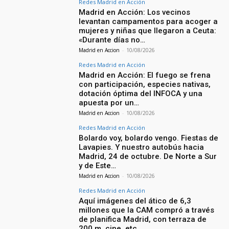
Redes Madrid en Acción
Madrid en Acción: Los vecinos
levantan campamentos para acoger a
mujeres y niñas que llegaron a Ceuta:
«Durante días no…
Madrid en Accion
-
10/08/2026
Redes Madrid en Acción
Madrid en Acción: El fuego se frena
con participación, especies nativas,
dotación óptima del INFOCA y una
apuesta por un…
Madrid en Accion
-
10/08/2026
Redes Madrid en Acción
Bolardo voy, bolardo vengo. Fiestas de
Lavapies. Y nuestro autobús hacia
Madrid, 24 de octubre. De Norte a Sur
y de Este…
Madrid en Accion
-
10/08/2026
Redes Madrid en Acción
Aquí imágenes del ático de 6,3
millones que la CAM compró a través
de planifica Madrid, con terraza de
200 m, cine, etc….