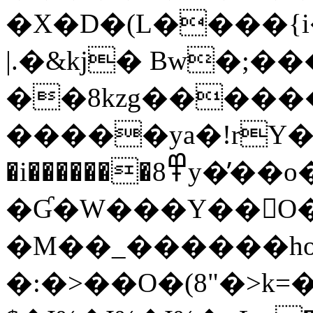
�X�D�(L����{
|.�&kj� Bw�;�
��8kzg�������vh�;��@����͋e
�����ya�!rY�
�i�������߾8y�̓��o�=xt��7���EB����/
�Ɠ�W���Y��O�
�M��_������ho�
�:�>��O�(8"�>k=