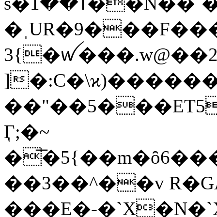
s�ߠ��1��N��`�$��J��zD���yl��G��_���̼����޿�a
�ˌUR�9���F��
3{�ꪝ���.w@��
]�:C�\ϰ)�����
��"��5���ET5�c�TØ�ˣ�eX�
Ӷ;�~
�͞�5{��m�ȏ6��
��3��^��v R�G
���E�-�`X�N�`