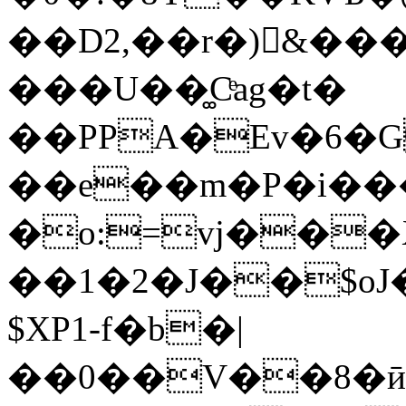
��D2,��r�)󬂠&�
���U��͚Cͤag�t�
��PPA�Ev�6�G
��e��m�P�i��
�o:=vj���X
��1�2�J��$oJ
$XP1-f�b�|
��0��V��8�ӣ`