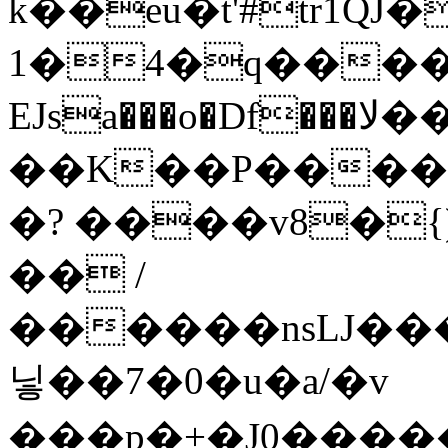
k��eu�t'#tr1QJ����
1�4�q�����wEJs��2Q�l� ՜��
EJsa���o�Df
���ﻻ�����\����h��7߽xt��{�G������#��,>�
��K��P����
�? ����v8�{)J��ߣ���HS�
�� /
������nsLJ��
닣��7�0�u�a/�v
���p�+�J0�����t