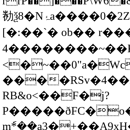
rrP��]�֩��P\W
勌ѯ8�Nۂa����0�2Zc7�Xū9.W�8]N@�)
[�:��`� ob�� r��
4��������~��KQu@�0��C<ߌ
<�~��0"a�Wc
����RSv�4
��
RB&o<��F�j?
P�����ðFC�o�
m݇*��a3�+��A9x