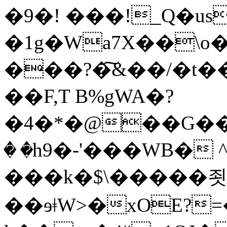
�9�! ���!_Q�us
�1g�Wa7X��\
���?�͠&��/�t��
��F,T B%gWA�?
�4�*�@��G��
� �h9�-'���WB� 
���k�$\�����죗
��ɘǂW>�xOE?