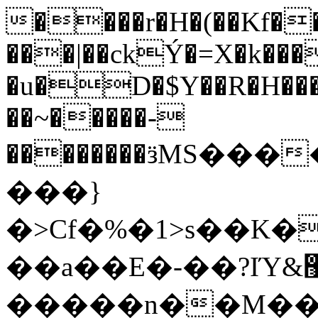
����r�H�(��Kf��
���|��ckÝ�=X�k���
�u�D�$Y��R�H����
��~�����-
��������ӟMS�
���
���}
�>Cf�%�1>s��K�߽zb���
��a��E�-��?IΎ&޹?�L�g� ?
�����n��M��a��