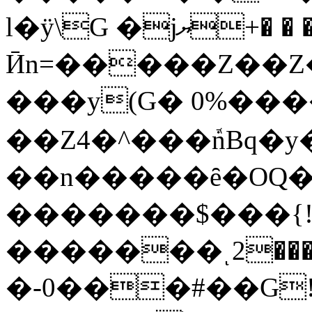
l�ÿ\G �jޔ+� � �[τ��(@!�`{
Ӣn=�����Z��Z
���y(G� 0%���
��Z4�^���ܽnBq�y
��n�����ȇ�OQ
�������$���{
�������ͺ2���
�-0���#��G