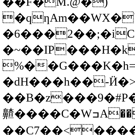
��F�M.@�)
�qƞAm��WX�
�6���2��;�iC
�~��IP���H�k
%��G���K�h=
�dH���h��-Ӥ�>
��B�z���9�#P
齄����C�WߏA����%���쭉
��C7��<����