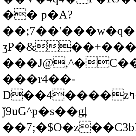
�� p�A?
��;7��'���w�ԛ�
ʒP�&��+���-
���J@,^�C��
���r4��-
D��4����zߤ���"E߄��չrr��!/
ǰ9uG^p�s��g߽|
��7;�$O�z��C3bPA�$���l��oY{�