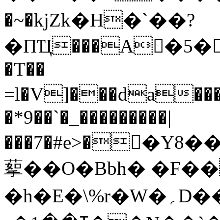
�~�kjZk�H�`��?
�ПҴ���A�5��Q
�T��
=l�V]���da���G:kˉ�'���sw�DZD�ט�������A
�*9��`�_���������|
���7�#e>��Y8�
蒘��O�Bbh� �F���
�h�E�\%r�W�؍D��|A���2�V��?