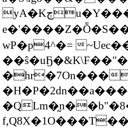
yA�Kڄu�Y�����U]���r�B1M
e�'����Z�Ȭ�S���
wP�p4^�= ~Uec
��ŝ�uҔ�&K\F��"� 
�hr�7On���
�H�P�2dn��a���
�QLm�̰n��b"�
f,Q8X�1O���T�