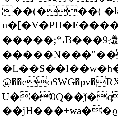
��(���( �k
n�[�V�PH�E��
�����;*،B���9㩘
�����N���"��
�L��S��I��w�h�
@��eo$WG�pv�RX\�(�
U��0Q��ǰ�q
��jH���+wa
��ϱ