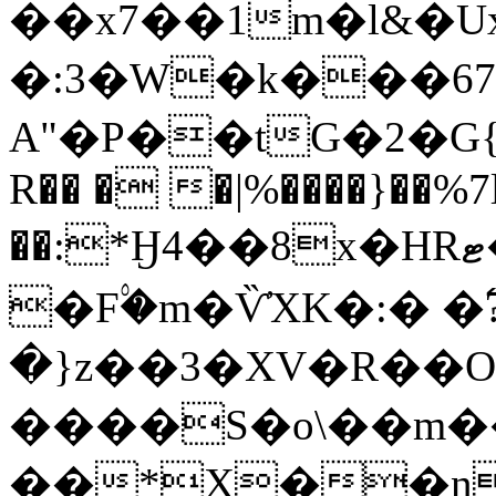
��x7��1m�l&�Ux
�:3�W�k���6
A"�P��tG�2�G
R�� � �|%����}��%7
��:*Ӈ4��8x�HRޓ��R������d��v
�F۟�m�Ѷ҆XK�:� �߱
�}z��3�XV�R��O�Q
����S�o\��m�
��*X��n