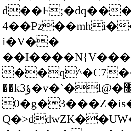
đ��F;�dq���
4��Pz��mhi�
i�V��
��I����N{V���
��q^�C7��>߆���a��gP
��k3ؤ�v�`�l@�޶ �+�:� =�Z�wxf�
0�g�3���Z�is���DC�:
Q�>ddwZK��UW