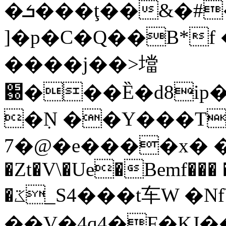
�ܭ���ţ��&�#��l�ɹ�Qj��s�&$�,L��*8�%�y��5g'�w��*���*����L�B
]�p�C�Q��B*f
����j��>壋
֐���Ȅ�d8ip��Z^�GLw~���&(
�ٜN ��Y���T
7�@�e����x� �
�Zt�V\�Ue�Bemf��� 
�ػ_S4���t⻋W �NfW��|
��V�4q4�F�KJ�