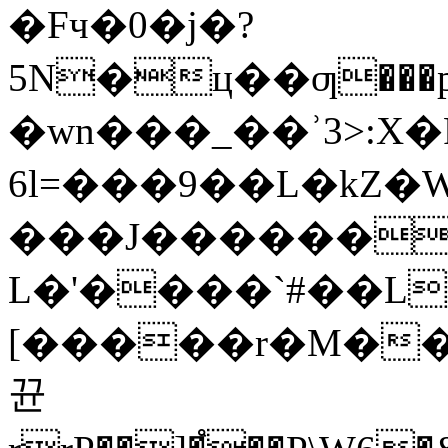
�Fч�0�j�?
5N�ц��ƣ���
�wn���_��ʾ3>:X
6l=���9��L�kZ�
���J������
L�'����`#��L
[�����r�M���
뀬