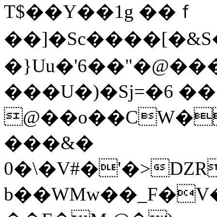
T$��Y��1g ��ｆ
��]�Sc����[�&
�}Uu�'6��"�@���
���U�)�Sj=�6 ��
@��o��CW�Ї�ڛ�(�yy
�&���
�0\�V#�'�>ǱR�D�m@�+^s}2�F?
b��WMw��_F�V���