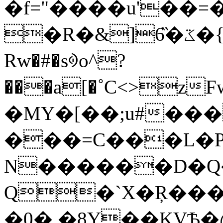
�f="����u'��=
�R�&]6̏�ػ�{��N!##lɣПlBɴ F=�B#�?
Rw�#�sꎍo^?
���a[�˚C<>zFw5��׎�L\�HW!EZ��yu��
�MY�[��;u#���
���=C���L�P_
N������D�Q
Q�`X�Ŗ���
�0�.�8Y��KVѢ�