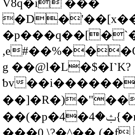
V8q�i ���
�D�'��[x�
�p���q��[�`�
,e#��%���Q
g ��@l�L�$�I˺K?
ƅv��i������*
��]�R�)�"��K
��(�p�4�ݑ�4{�n���y�%KP'���&�$i>}
���0 \?�^�� (�f.