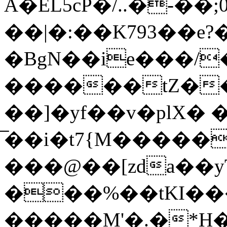
À�EL5cP�/..�-�
��|�:��K793��e?
�BgN��ie���/
������tZ��
��]�yf��v�plX�
̅��i�t7{M�����
���@��[zda��y
���%��tKI��
�����M'�.�*H�j