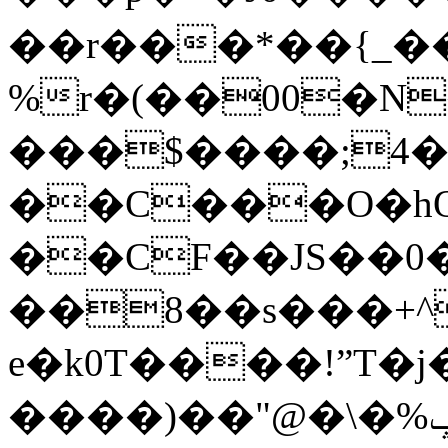
��r��
�*��{_�
%r�(��00�N
���$����;4�
��C���O�hQ
��CF��JS��
��8��s���+^7 �b�
e�k0T����!ˮT�j
����)��"@�\�%ݡI1ي�PSȬ� �ZP最