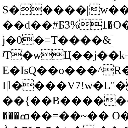
S�����|w��
��d��#Б3%1�O
j�0�=T����&|
ʲT�wЦ��j��k
E�IsQ��o���^
I|l����V7!w�L
��{��B������
���ߘ��=��~�� O���*�����Z�