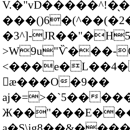
V.�"vD�����^!�
���()6�(^��(�2
�3^]-JR��"�H5
>W9u"Ѷ���-Q
<���e�L��4�
򧲓æ���O�9��
aj�=>�`5����
Ж��"���E���
a�S\ig8��
&����