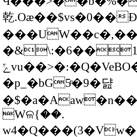
Ӵ���>��b�%�
乾.Oæ��$vѕ�0��
���UW��c�,��
�&\:�6��1�
ݻvu��>�:�Q�VeBO�/�@'��@
�p_�bG5ͤ�9�댪
�$�a�Aaw�n��
Wଳ{��.
w4�Q���(3�Vw�