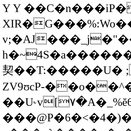
Y Y ��C�n���iP�
XIR�G���%:Wo
v;�AJ���_j�
h�~4S�a������Be
契��T:�����U� ;
ZV9ʊcP-��o��^
��U˞v[٧�A�_%ĕ6Q��F�̯<�H�@�f�Hg�Ƨ���z7�Tm(l�K|
���@P�6�<�4�)�