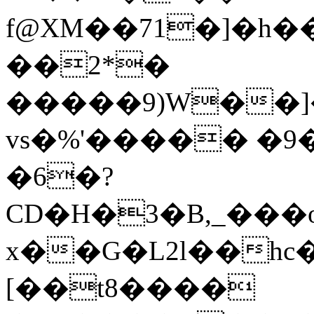
f@XM��71�]�h�
��2*�
�����9)W��]
vs�%'����� �9
�6�?
CD�H�3�B,_���
x��G�L2l��h
[��t8����