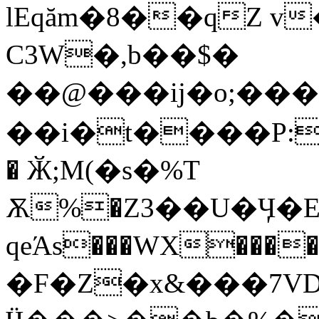
lEqăm�8��qZ v�;�׍�
C3W�,b��$�
��@���ij�o;��
��i�t����P:C��,�EJ�W%_E�
� Ӂ;M(�s�%T
Ѫ%�Z3��U�Ӌ�E
qeΆs���WX��
�F�Z�x&���7VD