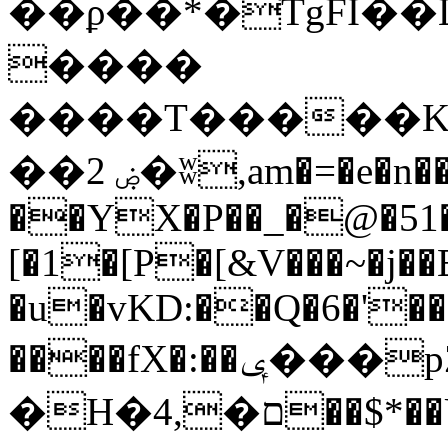
��ϼ��*�TgFI��
����
����T�����K��
��2 ۻ�ʬ,am�=�e�n���~��kƠ*5mX-
��YX�P��_�@�51�
[�1�[P�[&V���~�j��E
�u�vKD:��Q�6�'�
����fX�:��ݷ���pZ�%ZwE���i�h�i
�H�ם�,4��$*��U���b4s-