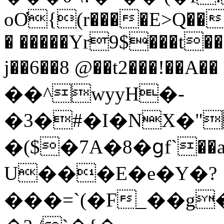
oƠ{(r����E>Q��
� �����Yr9$���t��
j��6��8 @��t2���!��A
��^wyyH�-
�3�#�I�NX�"
�($�7A�8�ցf`��a
U���E�e�Y�?
���=`(�F_��g