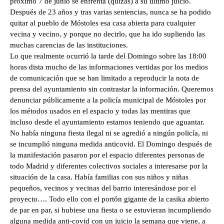
próximo 7 de junio se enfrenta (quizás) a su ultimo juicio.
Después de 23 años y tras varias sentencias, nunca se ha podido
quitar al pueblo de Móstoles esa casa abierta para cualquier
vecina y vecino, y porque no decirlo, que ha ido supliendo las
muchas carencias de las instituciones.
Lo que realmente ocurrió la tarde del Domingo sobre las 18:00
horas dista mucho de las informaciones vertidas por los medios
de comunicación que se han limitado a reproducir la nota de
prensa del ayuntamiento sin contrastar la información. Queremos
denunciar públicamente a la policía municipal de Móstoles por
los métodos usados en el espacio y todas las mentiras que
incluso desde el ayuntamiento estamos teniendo que aguantar.
No había ninguna fiesta ilegal ni se agredió a ningún policía, ni
se incumplió ninguna medida anticovid. El Domingo después de
la manifestación pasaron por el espacio diferentes personas de
todo Madrid y diferentes colectivos sociales a interesarse por la
situación de la casa. Había familias con sus niños y niñas
pequeños, vecinos y vecinas del barrio interesándose por el
proyecto…. Todo ello con el portón gigante de la casika abierto
de par en par, si hubiese una fiesta o se estuvieran incumpliendo
alguna medida anti-covid con un juicio la semana que viene, a