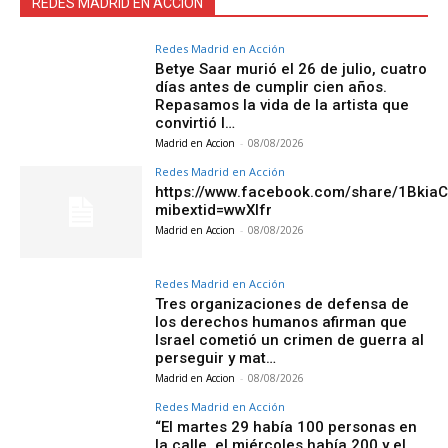
REDES MADRID EN ACCIÓN
Redes Madrid en Acción
Betye Saar murió el 26 de julio, cuatro
días antes de cumplir cien años.
Repasamos la vida de la artista que
convirtió l…
Madrid en Accion
-
08/08/2026
Redes Madrid en Acción
https://www.facebook.com/share/1Bkia
mibextid=wwXIfr
Madrid en Accion
-
08/08/2026
Redes Madrid en Acción
Tres organizaciones de defensa de
los derechos humanos afirman que
Israel cometió un crimen de guerra al
perseguir y mat…
Madrid en Accion
-
08/08/2026
Redes Madrid en Acción
“El martes 29 había 100 personas en
la calle, el miércoles había 200 y el