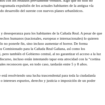
inos con los residuos previamente vertidos. Algo que no solo no
rogramada expulsión de los actuales habitantes de la antigua vía
do desarrollo del sureste con nuevos planes urbanísticos.
 y desesperanza para los habitantes de la Cañada Real. A pesar de que
derechos humanos (nacionales, europeas e internacionales) lo quieren
olo no ponerle fin, sino incluso aumentar el horror. De forma
su Comisionado para la Cañada Real Galiana, así como los
pero también el Gobierno central, al no garantizar el acceso a la luz
iscurso, incluso están intentando tapar esta atrocidad con la “cortina
ales reconocen que, en todo caso, tardarán entre 5 y 8 años.
está resolviendo una lucha trascendental para toda la ciudadanía
o intereses espurios, derecho y justicia o imposición de un poder