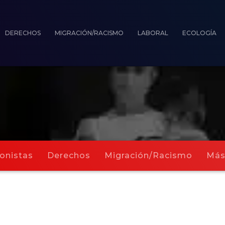
DERECHOS
MIGRACIÓN/RACISMO
LABORAL
ECOLOGÍA
onistas
Derechos
Migración/Racismo
Má