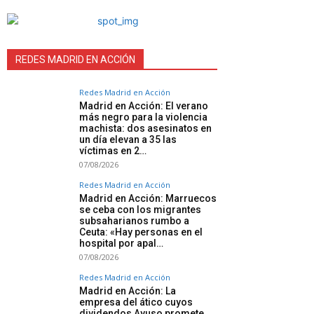
REDES MADRID EN ACCIÓN
Redes Madrid en Acción
Madrid en Acción: El verano
más negro para la violencia
machista: dos asesinatos en
un día elevan a 35 las
víctimas en 2…
07/08/2026
Redes Madrid en Acción
Madrid en Acción: Marruecos
se ceba con los migrantes
subsaharianos rumbo a
Ceuta: «Hay personas en el
hospital por apal…
07/08/2026
Redes Madrid en Acción
Madrid en Acción: La
empresa del ático cuyos
dividendos Ayuso promete