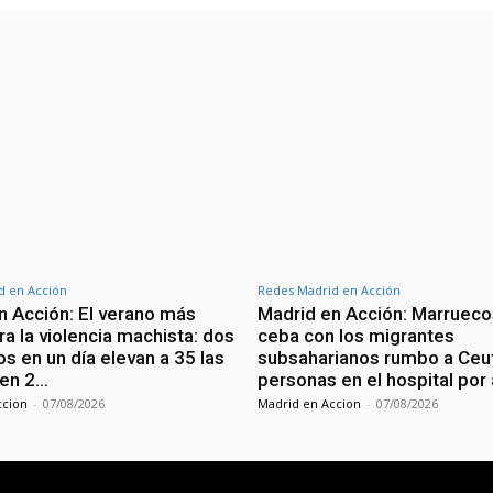
d en Acción
Redes Madrid en Acción
n Acción: El verano más
Madrid en Acción: Marrueco
a la violencia machista: dos
ceba con los migrantes
s en un día elevan a 35 las
subsaharianos rumbo a Ceu
 en 2…
personas en el hospital por
ccion
-
07/08/2026
Madrid en Accion
-
07/08/2026