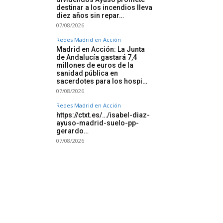
destinar a los incendios lleva
diez años sin repar…
07/08/2026
Redes Madrid en Acción
Madrid en Acción: La Junta
de Andalucía gastará 7,4
millones de euros de la
sanidad pública en
sacerdotes para los hospi…
07/08/2026
Redes Madrid en Acción
https://ctxt.es/…/isabel-diaz-
ayuso-madrid-suelo-pp-
gerardo…
07/08/2026