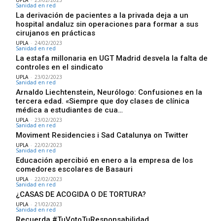
UPLA
-
25/02/2023
Sanidad en red
La derivación de pacientes a la privada deja a un
hospital andaluz sin operaciones para formar a sus
cirujanos en prácticas
UPLA
-
24/02/2023
Sanidad en red
La estafa millonaria en UGT Madrid desvela la falta de
controles en el sindicato
UPLA
-
23/02/2023
Sanidad en red
Arnaldo Liechtenstein, Neurólogo: Confusiones en la
tercera edad. «Siempre que doy clases de clínica
médica a estudiantes de cua…
UPLA
-
23/02/2023
Sanidad en red
Moviment Residencies i Sad Catalunya on Twitter
UPLA
-
22/02/2023
Sanidad en red
Educación apercibió en enero a la empresa de los
comedores escolares de Basauri
UPLA
-
22/02/2023
Sanidad en red
¿CASAS DE ACOGIDA O DE TORTURA?
UPLA
-
21/02/2023
Sanidad en red
Recuerda #TuVotoTuResponsabilidad