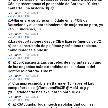
Cádiz presentamos el pasodoble de Carnaval “Quiero
contarte una historia”🎭 🎼 …
Red Juridica
-
25/02/2023
Derechos en red
⚠️🔊En enero se abrió un módulo en el #CIE de
Barcelona y el encarcelamiento de mujeres no para, ya
van 11 ingresos, 11...
Red Juridica
-
24/02/2023
Derechos en red
⚠️Las deportaciones desde CIE o Exprés (menos de 72
h) son el resultado de políticas y prácticas racistas,
como redadas a nuestr…
Red Juridica
-
15/02/2023
Derechos en red
RT @porCausaorg: Las cárceles de migrantes son uno
de los negocios más extendidos de la Industria del
Control Migratorio. Este m…
Red Juridica
-
11/02/2023
Derechos en red
📌 Cita imprescindible en Barna el 16 Febrero! Las
compañeras de @TanquemElsCIE @MeM_org y
@CIEsNoMadrid nos explicarán porque es…
Red Juridica
-
11/02/2023
Derechos en red
RT @RSAcogida: Toda nuestra solidaridad con las