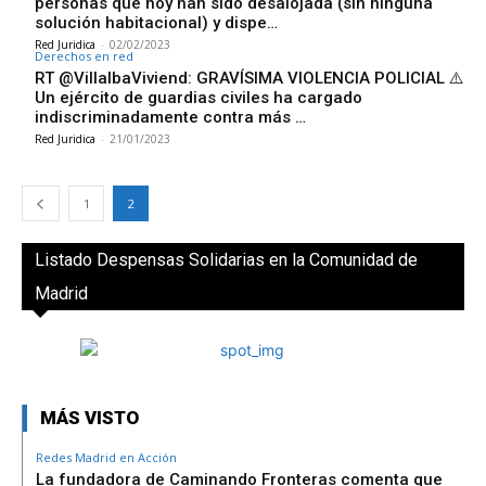
personas que hoy han sido desalojada (sin ninguna
solución habitacional) y dispe…
Red Juridica
-
02/02/2023
Derechos en red
RT @VillalbaViviend: GRAVÍSIMA VIOLENCIA POLICIAL ⚠️
Un ejército de guardias civiles ha cargado
indiscriminadamente contra más …
Red Juridica
-
21/01/2023
1
2
Listado Despensas Solidarias en la Comunidad de
Madrid
MÁS VISTO
Redes Madrid en Acción
La fundadora de Caminando Fronteras comenta que