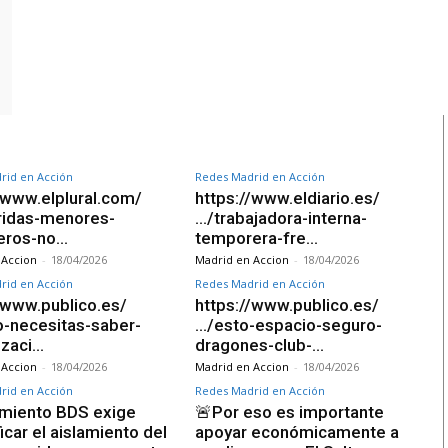
rid en Acción
Redes Madrid en Acción
/www.elplural.com/
https://www.eldiario.es/
ridas-menores-
…/trabajadora-interna-
jeros-no…
temporera-fre…
 Accion
-
18/04/2026
Madrid en Accion
-
18/04/2026
rid en Acción
Redes Madrid en Acción
/www.publico.es/
https://www.publico.es/
o-necesitas-saber-
…/esto-espacio-seguro-
izaci…
dragones-club-…
 Accion
-
18/04/2026
Madrid en Accion
-
18/04/2026
rid en Acción
Redes Madrid en Acción
imiento BDS exige
🚨Por eso es importante
ficar el aislamiento del
apoyar económicamente a