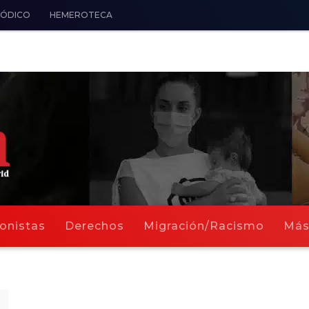
IÓDICO
HEMEROTECA
onistas
Derechos
Migración/Racismo
Má