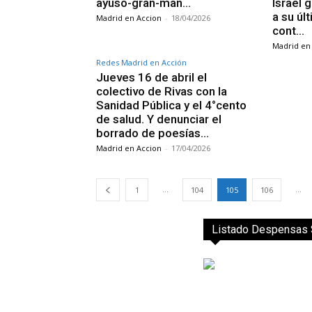
ayuso-gran-man…
Israel 
a su úl
Madrid en Accion
-
18/04/2026
cont…
Madrid en
Redes Madrid en Acción
Jueves 16 de abril el
colectivo de Rivas con la
Sanidad Pública y el 4°cento
de salud. Y denunciar el
borrado de poesías…
Madrid en Accion
-
17/04/2026
...
...
1
104
105
106
Listado Despensas S