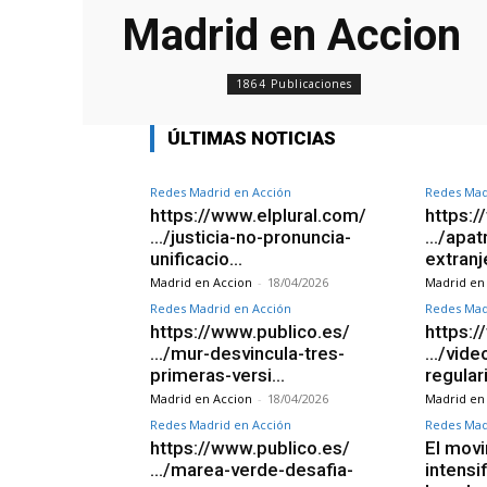
Madrid en Accion
1864 Publicaciones
ÚLTIMAS NOTICIAS
Redes Madrid en Acción
Redes Mad
https://www.elplural.com/
https:/
…/justicia-no-pronuncia-
…/apat
unificacio…
extran
Madrid en Accion
-
18/04/2026
Madrid en
Redes Madrid en Acción
Redes Mad
https://www.publico.es/
https:/
…/mur-desvincula-tres-
…/vide
primeras-versi…
regular
Madrid en Accion
-
18/04/2026
Madrid en
Redes Madrid en Acción
Redes Mad
https://www.publico.es/
El mov
…/marea-verde-desafia-
intensi