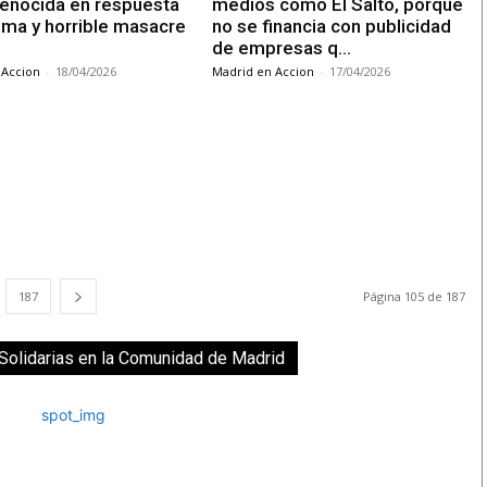
genocida en respuesta
medios como El Salto, porque
tima y horrible masacre
no se financia con publicidad
de empresas q…
 Accion
-
18/04/2026
Madrid en Accion
-
17/04/2026
187
Página 105 de 187
olidarias en la Comunidad de Madrid