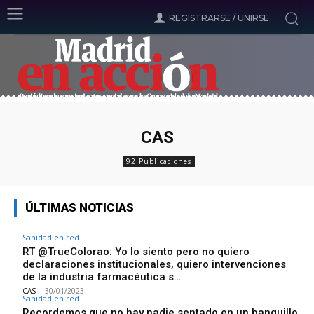
REGISTRARSE / UNIRSE
CAS
92 Publicaciones
ÚLTIMAS NOTICIAS
Sanidad en red
RT @TrueColorao: Yo lo siento pero no quiero
declaraciones institucionales, quiero intervenciones
de la industria farmacéutica s…
CAS
-
30/01/2023
Sanidad en red
Recordemos que no hay nadie sentado en un banquillo