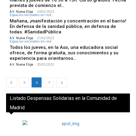
martes y jueves de 10:30 a 13h. Curso gratuito. Fecha
prevista de comienzo el…
A.V. Nueva Elipa
-
24/02/2023
Espacios vecinales en red
Mañana, ¡manifestación y concentración en el barrio!
En defensa de la sanidad pública, en defensa de
todas. #SanidadPública
A.V. Nueva Elipa
-
21/02/2023
Espacios vecinales en red
Todos los jueves, en la Aso, una educadora social
ofrece, de forma gratuita, sus conocimientos y su
experiencia para orientarnos…
A.V. Nueva Elipa
-
20/02/2023
5
6
7
Listado Despensas Solidarias en la Comunidad de
Madrid