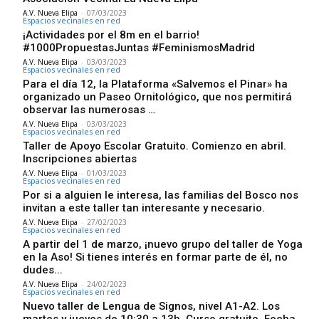
A.V. Nueva Elipa
-
07/03/2023
Espacios vecinales en red
¡Actividades por el 8m en el barrio!
#1000PropuestasJuntas #FeminismosMadrid
A.V. Nueva Elipa
-
03/03/2023
Espacios vecinales en red
Para el día 12, la Plataforma «Salvemos el Pinar» ha
organizado un Paseo Ornitológico, que nos permitirá
observar las numerosas …
A.V. Nueva Elipa
-
03/03/2023
Espacios vecinales en red
Taller de Apoyo Escolar Gratuito. Comienzo en abril.
Inscripciones abiertas
A.V. Nueva Elipa
-
01/03/2023
Espacios vecinales en red
Por si a alguien le interesa, las familias del Bosco nos
invitan a este taller tan interesante y necesario.
A.V. Nueva Elipa
-
27/02/2023
Espacios vecinales en red
A partir del 1 de marzo, ¡nuevo grupo del taller de Yoga
en la Aso! Si tienes interés en formar parte de él, no
dudes...
A.V. Nueva Elipa
-
24/02/2023
Espacios vecinales en red
Nuevo taller de Lengua de Signos, nivel A1-A2. Los