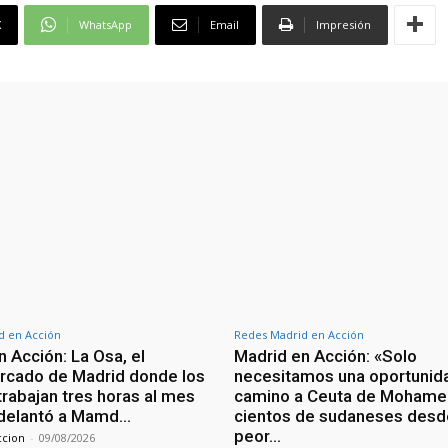
X
WhatsApp
Email
Impresión
d en Acción
Redes Madrid en Acción
 Acción: La Osa, el
Madrid en Acción: «Solo
cado de Madrid donde los
necesitamos una oportunida
trabajan tres horas al mes
camino a Ceuta de Mohame
adelantó a Mamd…
cientos de sudaneses desd
peor…
ccion
-
09/08/2026