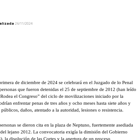
alizada
26/11/2024
rimera de diciembre de 2024 se celebrará en el Juzgado de lo Penal
5 personas que fueron detenidas el 25 de septiembre de 2012 (han leído
“Rodea el Congreso” del ciclo de movilizaciones iniciado por la
rían enfrentar penas de tres años y ocho meses hasta siete años y
públicos, daños, atentado a la autoridad, lesiones o resistencia.
personas se dieron cita en la plaza de Neptuno, fuertemente asediada
o del lejano 2012. La convocatoria exigía la dimisión del Gobierno
, la disolución de las Cortes y la apertura de un proceso