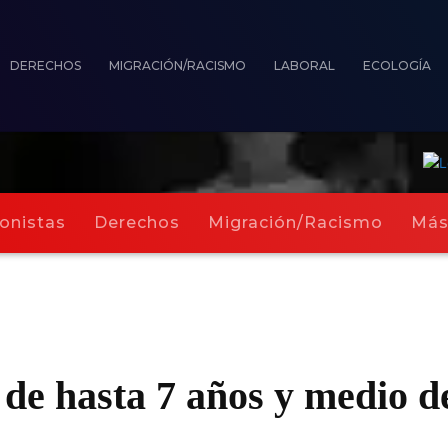
DERECHOS
MIGRACIÓN/RACISMO
LABORAL
ECOLOGÍA
onistas
Derechos
Migración/Racismo
Má
de hasta 7 años y medio de