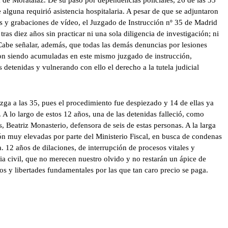
 alguna requirió asistencia hospitalaria. A pesar de que se adjuntaron
s y grabaciones de vídeo, el Juzgado de Instrucción nº 35 de Madrid
ras diez años sin practicar ni una sola diligencia de investigación; ni
 Cabe señalar, además, que todas las demás denuncias por lesiones
aron siendo acumuladas en este mismo juzgado de instrucción,
s detenidas y vulnerando con ello el derecho a la tutela judicial
ga a las 35, pues el procedimiento fue despiezado y 14 de ellas ya
 A lo largo de estos 12 años, una de las detenidas falleció, como
 Beatriz Monasterio, defensora de seis de estas personas. A la larga
ón muy elevadas por parte del Ministerio Fiscal, en busca de condenas
a. 12 años de dilaciones, de interrupción de procesos vitales y
ia civil, que no merecen nuestro olvido y no restarán un ápice de
s y libertades fundamentales por las que tan caro precio se paga.