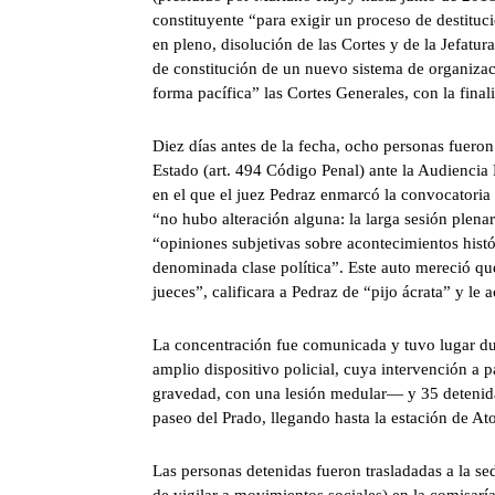
constituyente “para exigir un proceso de destituc
en pleno, disolución de las Cortes y de la Jefatur
de constitución de un nuevo sistema de organizaci
forma pacífica” las Cortes Generales, con la fina
Diez días antes de la fecha, ocho personas fueron 
Estado (art. 494 Código Penal) ante la Audiencia
en el que el juez Pedraz enmarcó la convocatoria 
“no hubo alteración alguna: la larga sesión plen
“opiniones subjetivas sobre acontecimientos hist
denominada clase política”. Este auto mereció que
jueces”, calificara a Pedraz de “pijo ácrata” y l
La concentración fue comunicada y tuvo lugar dur
amplio dispositivo policial, cuya intervención a 
gravedad, con una lesión medular— y 35 detenidas.
paseo del Prado, llegando hasta la estación de A
Las personas detenidas fueron trasladadas a la s
de vigilar a movimientos sociales) en la comisarí