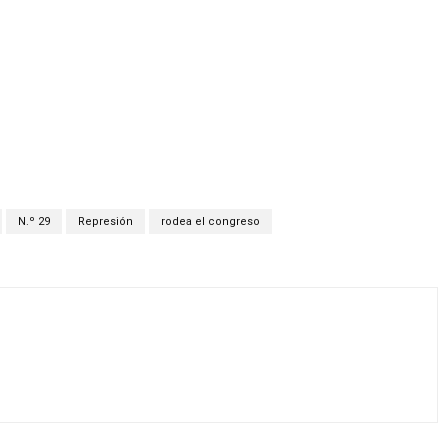
N.º 29
Represión
rodea el congreso