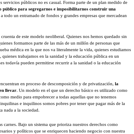
os servicios públicos no es casual. Forma parte de un plan medido de
lo público para segregarnos e imposibilitarnos construir una
io a todo un entramado de fondos y grandes empresas que mercadean
s cruenta de este modelo neoliberal. Quienes nos hemos quedado sin
 quienes formamos parte de las más de un millón de personas que
eba médica en la que nos va literalmente la vida, quienes estudiamos
os, quienes trabajamos en la sanidad y la educación pública en un
nes todavía pueden permitirse recurrir a la sanidad o la educación
 encuentran en proceso de descomposición y de privatización,
la
en llevar
. Un modelo en el que un derecho básico es utilizado como
 como medio para empobrecer a todas aquellas que no tenemos
 inquilinas e inquilinos somos pobres por tener que pagar más de la
ta nada a la sociedad.
as carnes. Bajo un sistema que prioriza nuestros derechos como
esarios y políticos que se enriquecen haciendo negocio con nuestra