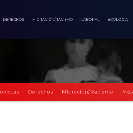
DERECHOS
MIGRACIÓN/RACISMO
LABORAL
ECOLOGÍA
onistas
Derechos
Migración/Racismo
Má