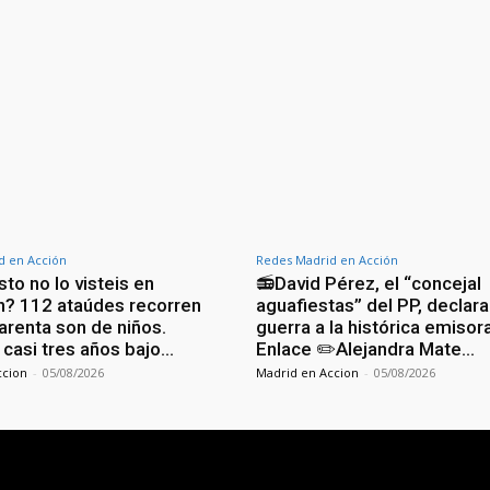
d en Acción
Redes Madrid en Acción
to no lo visteis en
📻David Pérez, el “concejal
ón? 112 ataúdes recorren
aguafiestas” del PP, declara
arenta son de niños.
guerra a la histórica emisor
 casi tres años bajo…
Enlace ✏️Alejandra Mate…
ccion
-
05/08/2026
Madrid en Accion
-
05/08/2026