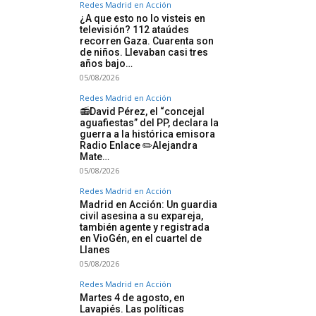
Redes Madrid en Acción
¿A que esto no lo visteis en
televisión? 112 ataúdes
recorren Gaza. Cuarenta son
de niños. Llevaban casi tres
años bajo…
05/08/2026
Redes Madrid en Acción
📻David Pérez, el “concejal
aguafiestas” del PP, declara la
guerra a la histórica emisora
Radio Enlace ✏️Alejandra
Mate…
05/08/2026
Redes Madrid en Acción
Madrid en Acción: Un guardia
civil asesina a su expareja,
también agente y registrada
en VioGén, en el cuartel de
Llanes
05/08/2026
Redes Madrid en Acción
Martes 4 de agosto, en
Lavapiés. Las políticas