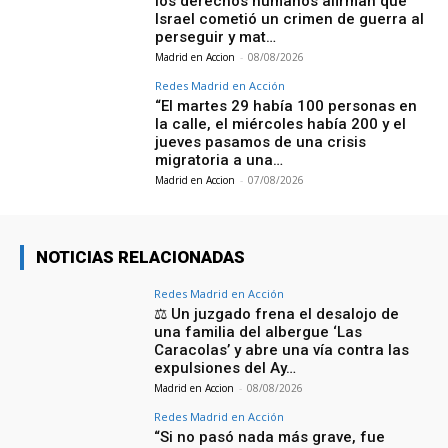
los derechos humanos afirman que
Israel cometió un crimen de guerra al
perseguir y mat…
Madrid en Accion
-
08/08/2026
Redes Madrid en Acción
“El martes 29 había 100 personas en
la calle, el miércoles había 200 y el
jueves pasamos de una crisis
migratoria a una…
Madrid en Accion
-
07/08/2026
NOTICIAS RELACIONADAS
Redes Madrid en Acción
⚖️ Un juzgado frena el desalojo de
una familia del albergue ‘Las
Caracolas’ y abre una vía contra las
expulsiones del Ay…
Madrid en Accion
-
08/08/2026
Redes Madrid en Acción
“Si no pasó nada más grave, fue