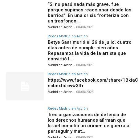
“Si no pasó nada más grave, fue
porque supimos reaccionar desde los
barrios”. En una crisis fronteriza con
un trasfondo…
Madrid en Accion
-
08/08/2026
Redes Madrid en Acción
Betye Saar murió el 26 de julio, cuatro
días antes de cumplir cien años.
Repasamos la vida de la artista que
convirtió l…
Madrid en Accion
-
08/08/2026
Redes Madrid en Acción
https://www.facebook.com/share/1Bkia
mibextid=wwXIfr
Madrid en Accion
-
08/08/2026
Redes Madrid en Acción
Tres organizaciones de defensa de
los derechos humanos afirman que
Israel cometió un crimen de guerra al
perseguir y mat…
Madrid en Accion
-
08/08/2026