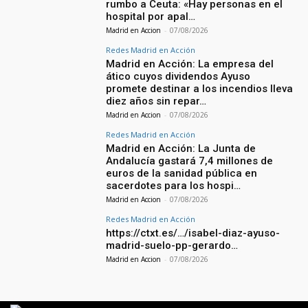
rumbo a Ceuta: «Hay personas en el
hospital por apal…
Madrid en Accion
-
07/08/2026
Redes Madrid en Acción
Madrid en Acción: La empresa del
ático cuyos dividendos Ayuso
promete destinar a los incendios lleva
diez años sin repar…
Madrid en Accion
-
07/08/2026
Redes Madrid en Acción
Madrid en Acción: La Junta de
Andalucía gastará 7,4 millones de
euros de la sanidad pública en
sacerdotes para los hospi…
Madrid en Accion
-
07/08/2026
Redes Madrid en Acción
https://ctxt.es/…/isabel-diaz-ayuso-
madrid-suelo-pp-gerardo…
Madrid en Accion
-
07/08/2026