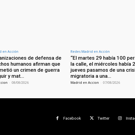
d en Acción
Redes Madrid en Acción
anizaciones de defensa de
“El martes 29 había 100 pe
chos humanos afirman que
la calle, el miércoles había 
ometió un crimen de guerra
jueves pasamos de una cris
guir y mat…
migratoria a una…
ccion
-
08/08/2026
Madrid en Accion
-
07/08/2026
Facebook
Twitter
Inst