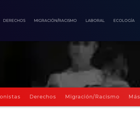
DERECHOS
MIGRACIÓN/RACISMO
LABORAL
ECOLOGÍA
onistas
Derechos
Migración/Racismo
Má