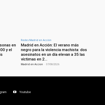
Redes Madrid en Acción
rsonas en
Madrid en Acción: El verano más
200 y el
negro para la violencia machista: dos
is
asesinatos en un día elevan a 35 las
víctimas en 2…
Madrid en Accion
-
07/08/2026
agram
Youtube