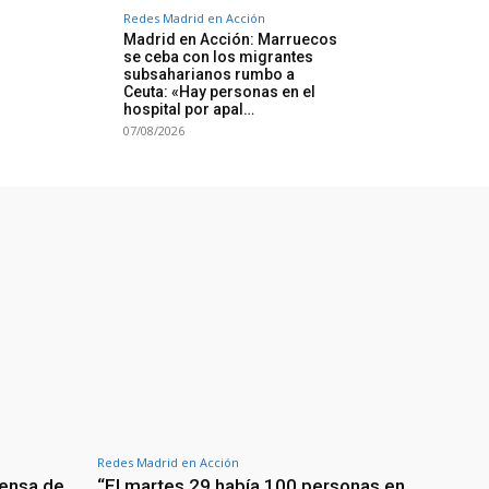
Redes Madrid en Acción
Madrid en Acción: Marruecos
se ceba con los migrantes
subsaharianos rumbo a
Ceuta: «Hay personas en el
hospital por apal…
07/08/2026
Redes Madrid en Acción
fensa de
“El martes 29 había 100 personas en