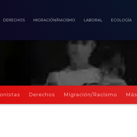
DERECHOS
MIGRACIÓN/RACISMO
LABORAL
ECOLOGÍA
onistas
Derechos
Migración/Racismo
Má