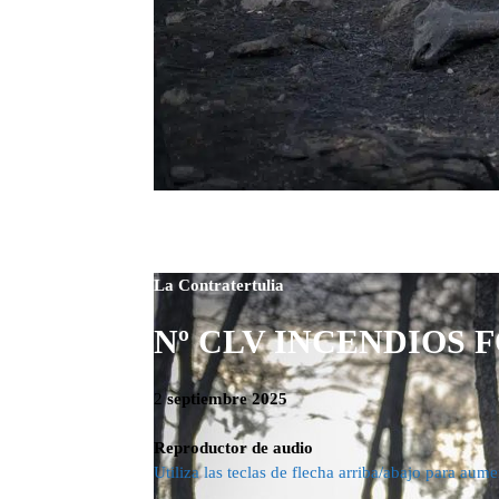
La Contratertulia
Nº CLV INCENDIOS 
2
septiembre 2025
Reproductor de audio
Utiliza las teclas de flecha arriba/abajo para aum