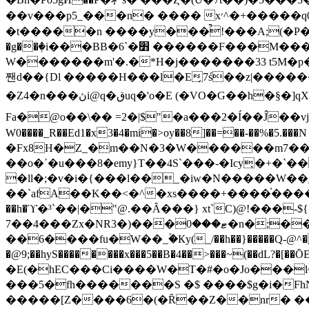
��v���p5_���n� ���� x׳^�+�����q0�����V���zP�֒���G?��a�У��b�g5��Xr���{{�7C��jƠ_^^6.�D�waa�
�t�����n ����y���̚!���A;(�P��m]����
�g��ٖ�i���BB�6`�׻ ������F���M����~����@��_�da��<*W;�����%��tKI���5���]���kf+.X���j
W�������m'�.�*H�j�������33 t5M�p�S��
짼d��{Dl �����H���l�E̗7ś��z|�����
�Z4�n���ڽi@q�قuq�'o�E (�VO�G��h�§�]qXCꍮ�D������x��0���q�1�x@�x��� 'x����:�Tw� ���Ԁ�l֕ဤ
Fa�@o��\�� =2�|$"�a���2�Í��Ĵ��vj
W0����_R��Ed1�x3�4�mi�>oy��8]��=��-��%�5.���N /�Lwmk�s�ؿp�QH��^�����O����W��w�c�.���'k]���K)�
�Fx8H�Z_�m��N�3�W������m7���
��o�ʹ�u���8�emy}T��4S`���-�Icy̦�+�`�
�ll�;�v�i�{���l��_�iw�N�����W��
��`afA��K��<�^�xs����+����֓����_~��h
��h�ϓ�³`��|
�"@.��Ȃ���} xt`C)@!���-${ �<�,�'�O�y��{ �ߞ{B�F
7��4���Zx�NRޓ���0���(�3�n�;����'��j�iC��t+� ��C �g� <�M�MG����b��T j��.��8�l��9 ��.��Ⱥ�].^|
��6����fu�W��_۫�Кy(_/��h��}�����Q-@^�J�
�@9;��hyS��������x���5��B�4��>���~(��dL?�[�
�E(�hEC���Ci����W�T�#�o�Jo���l~Ϭ7�41-h8
���5�fh�������S �$ ����$g�i�FhN
�����[Z����6�(�Ȓ��Z��nr� ���