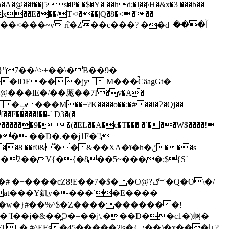
s�P� �$�Y� ��hd;�l̞��̺\H�&x�3 ���b��
�x��E���/T<ʴ���|Q�8�<�'��
�lDE�� �jy M���̚CäagGt�
F�����!��-` D3�(�
����9��(�EL��A�c�T��� �`���W$����!
�g�� ��D�.��j1F�'!
f0&֟��&��XA�ȋ�h�ݨ���s|
�2��V{�{�8��5~����;${S`|
Z8!E��7�$��O@?ګ='�Q�O\�/
0�at���Y釠y����`�E����
s�45�����2ʪ�{ݽ��)�x���և?