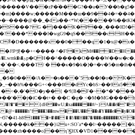
w;�����M���ш��9��4�=��4���s׵� �� ��F>Z��
�?\G �j���K�P��_���0D!�`{ Ӣj=�����
�?���*���I�wgG9�qS��9��c/іН��҂�
�J!P솃��+<���� ^�F!�kM#��l�D�H��>
> =� ~��Ϸx�b��Q/
`��<,���T/ � ��κ�9�k�]�=�v�5�m�i
��
_�$
�0���/A�=�s���`5z��f�o�K��߾�* B
%���G+<���f#�dYc�bS>��9uܲ5��Hf��ȏGJ
�~�*�"���f��Y����O�=�k�k{�ڝ���d�
?�"��{dH��wU;�xa������#/~}A�i�ë�"�h3�
�ŌE�@<�����h"f���3��mw�|��U��f��s�Y���e��
!1���`�+�\�� � �!/��H��7�/���o������lX�
,�����k���}i2u+:SO`a*��l>�����[�
��zh����o]��η`ϏHX�VٚD1�������