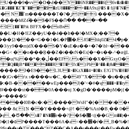
�D�Ԁ��Y��6NR����6[l6v�z�r�h�A�@��f��|5
X�G���`�Z`͐�``����$�zU8����+��A9x@�S � f@�`N
�hlq0Z�Վ�p�}"7��^>+��\�B��9�
yy9��m)dX���S�Y�aE�a��+�7�\bl~�!��
�Q��jB*������R�T�I!c�}Ph�^��-�|&���f��
���JJ�E9��LЗU�>�KzX��4=�0�x E!GT%'�H�P��
���[�Vғ��)Gv�r\x s����w�C_��49`"X�� �u�
�����wEp���J|�'<�#�ϗ���+�'�ry��8 ��
����xt���0A���͏nj X�gD�'����pM�j{�
B�c�:�,����WsH"�[��\���# �+����c
�� &( {ٜN ��Y����+@! ��%Anl�B˼�� 
�)��w�}#��%^$�Z�����������!
�D��c1�)蛧�
��s�T���"J'�̌�C�A��s���ӷ��Fw���TL� #^EE