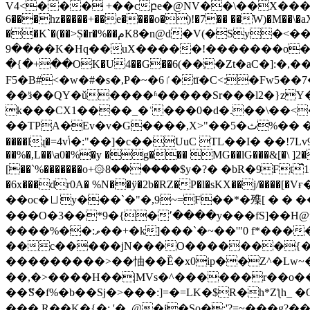
V4<��� +��cբe�@NV��\��X���U���9�vv
6���hz�����+��e����o�)!�7�� ��W)�M��\�a
��K`�(��>Ș�r�%��مK8�n@d�V(�Sy�<��� N԰`m������T�?�ژ{�i ����X���<���~v rî�Z��c���? ��dآ��� |
��9��K�Hq��uX�����!�������o�����h8Z4֠��$�F$��Ո�� ���=��
�{�+��OK�U4��G��׃��)6�Zt�aC�]:�,��ll{��`�Pӝ BFFX��(oBɴ
F5�B#<�w�#�s�,P�~�ٵ6�tī�C<:�Fw5��7��L\�H�!EZ��yU��4��It��!�MX�;��7�
��ӟ��QY�ǔ����ʱ�����Sr���l2�}zY���]2/���=G��1�L�P߼�J.85
k���CX1����_�ʿ���0�d�.��\��<�3/
��TPA�Ev�v�G����,X>"��5�ث%�� ��G< ��n���Ṟ��Z�i��rN�Εs[�=�x��-^�æğL@���lE�/��厖��7I�v�A�
����lɻ�=4vݳ�:"��]�c��UuC TL��I� ��!7Lv9�u(%)��*�;�ڵ��EF؉x���X�GxyO��ݡ���M��+?K����o��:�#��l�Ɂ�Qj��
��%�,L��\a0�%�y �g��� MG��lG���&[�\ ]2�
[��`%�������o+۞8������$y�?� �bR�9Ft͆1�
�6x���dr0A� %N��ÿ�2b�RZ�P�l�sKX��j/�
��oc�⨆y���`�"�,9~=F��*�㱷[ � � ��:�B-
���O�3��*9�{�՚����y���fS]��H@f#
����%��:ވ��+�k]���`�~��'"0 f*����=����S/
��c�����jN���O�������{����I0
���������>��怞��Ȅ�x0ip��Z^�Lw~�
��,�>����H��|MVs�^������r��o��ȿ_�Ծ��tx�7 �N�׋e��?]�$�޷<((��Gm�
��ޭS�f%�b��Sj�>���:]=�=LK�$R�h*Zƪh_ �O�|1�٥P����T���6A�a<��׾�ŕ�:_B�%�!�`I��j�&��̪Ͻ�=��j\.��
���,R��K�{�; '�_@�j�So�;'?=~���g?��9$y