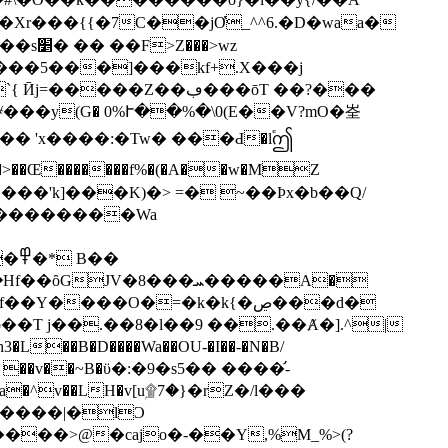
�>wz
Z��ڢ���ōT ��?���
��y(G� 0%Ւ��%�\0(E��V?mO�峑
��Œ�������f%�(�A��w�MZ
h���������Wa
��
V�8���ܚ�����A�
L��B�D����Wa��OU-�I��-�N�B/
y�O� ��v��~B�ϋ�:�9�s5�� ����̛-
a�^v��LH�v[u۩ۭ7�}�rZ�/l���
k����|�lϽ
��>@�cajo�-��Y,%M_%>(?