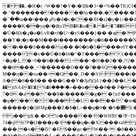
���ے�H�( >W��?�Y�:�]I&�3+�+%��TK)UI�kwH�L�@��yQ���|�<��<���z�mc���z�1��:_q~`��=.@D ��*u/
�."�������������hy���,����/�X
�՟��ɯ��\���ܯPy�d�c�C��JH�z]�y�{c��4� ��������s�z��qtxq�X~h���Ko>�ck%�?���ܳ�n�z�8[��:������}
����K��yq�/�j߿yZB�K�so��.�r�˚5��K�/����h�_#�N>��`,/�'#/􏜆]��`�֊���ӡ7z[��brT;[.��������=�4�7�x�5
�Ũ�8[h�ډ�a�LvR�vf�U=�yS���}�� �⩿�?P�B�B��X|1�V��rQgM��a䍓}�v�}���<�FuZ�������?o
��Y�;�y��M���l�������ˤq�h������Nb�U
��r���S����aj�� �0�b�5����e0Y���
����[�y��Ů�h�I4�"�T����i`{����
<�g�ǯ_�>9��6�|��}+��^�H�ֽ�2�'�;?!
��h���_=?������O��'�?��SQ�����
M��q��xa��+�Q��_D� �S}���(�
A�(�8��$�� ���G��Y�JjzԧQ4 }��2��L�$�A�z� ��o��
��dSA4�E�]%�ނ�\���6��n���9�� P�a�&�$i>;_Pf��^�,��T��2Z4����gl<�qp�H@9��P�z�� 5Q�������{9�:k6�q�,
7�S �a��"��$�/�����g� �!)xF���
�g�����j��)�L:��f��!"�m��]\
�����3�])RMg���Z�$�L>��g�0� �S�܎L�h5��|6�L�iF� e썃L0@z]�a�����x?D��z�k�!nPط��1Ȇ�u�;��5
)��p$,�.�O7o������ �WH$S'�?߈<
D
74�@67P�[J���p�3���q�c�X���xa0
���,�x��D? �E$��gе:�!W��^ �8��M
�Bh�Po5gЍ��P�⺭s� ���Ȥ�(U�7t��)�5��