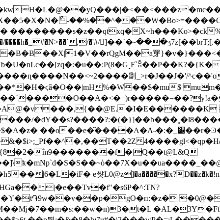
��5�X�N�ޯ-��%��^���W�Bo>=����
�nLc��[zq�:�u��:P(8�GˬF`ꈮ��P��K?�{K
��ɳ����N��<~2����㓯_>r�J��J�'/^c��'o
*�H�ϛǟ�O��|mH%�W��$�mu$ mum�1
2� ��`����O��A�<�+)r�����=��?y!a�
A@�v���,{��@E.�I�E������K 
���/�dY��s?����?:�(�}]��b���˳�l8��
e�͂����A�A˶�:�_׶��r�Ͽ�0�RO�!oy�fɐ�wV�O?
{8�2�ؖm9�������ſ�|Q��t@L&Q
ҟ�mNp`d�S�S��~ò��7X�u��ua����
tHGa��|�e��Tv�f"�s6P�^:TN?
j�ϒ�t֏9w��v��p�gʘ�п:�z� �0@�
��Mj�7��m�s:��w�n)3�t�L �AL�3Y�F
�3��$>6t ��p뛐;�&�8�ƕ7u#�\2���wP�=;L��