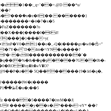
C��?
���X���[����I�0d!
]���ǯ�}���=y(
mP�V0�r:}��o�_-Q�|����gv�w8�♷<"
I�7Y�e̓`D�4m�^\YN�z����?
P�~�c8I�����������f�`�
��q��[�%�&��g�p����7G��0b�-
_��@�����0W�(����
z �����5����7�|㎚M��J|
tU# �����y��x�;*���e>eY* ��?
���#\�O��k��������o}�l��y{/��A